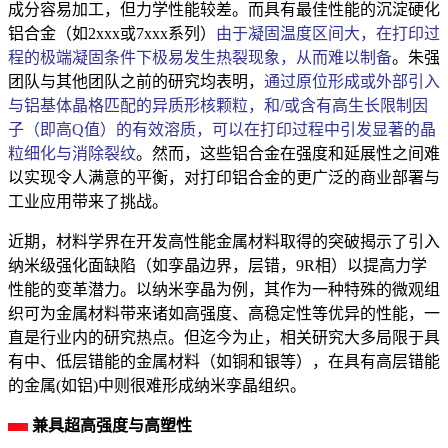
成分容易加工，但力学性能较差。而具有最佳性能的沉淀硬化
铝合金（如2xxx或7xxx系列）
由于凝固温度区间大，在打印过
程的极端凝固条件下极易发生热裂现象，从而难以制备
。朱强
团队与其他团队之前的研究均表明，
通过原位形成或外部引入
与铝基体晶格匹配的异质形核颗粒，和/或含有高生长限制因
子（即高Q值）的有效溶质，可以在打印过程中引发显著的晶
粒细化与消除裂纹
。然而，这些铝合金在强度和延展性之间难
以实现令人满意的平衡，对打印铝合金的更广泛的商业部署与
工业应用带来了挑战。
近期，材料学界在开发高性能金属材料取得的突破揭示了引入
纳米级强化面缺陷（如孪晶边界，层错，9R相）以提高力学
性能的变革潜力。以纳米孪晶为例，其作为一种特殊的微观组
织可为金属材料带来诸如高强度、高稳定性等优异的性能，一
直是行业内的研究热点。但迄今为止，相关研究大多局限于具
有中、低层错能的金属材料（如铜和银等），在具有高层错能
的金属(如铝)中则很难形成纳米孪晶组织。
兼具超高强度与高塑性