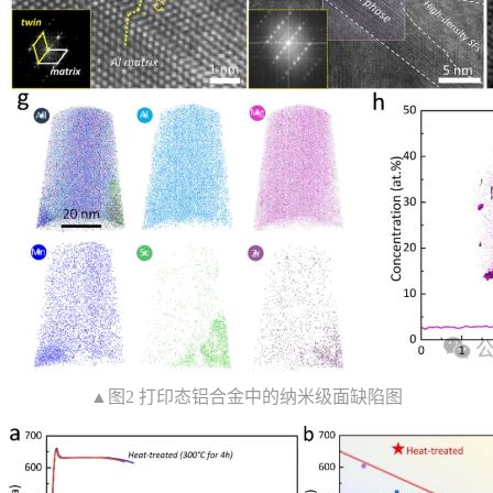
▲图2 打印态铝合金中的纳米级面缺陷图