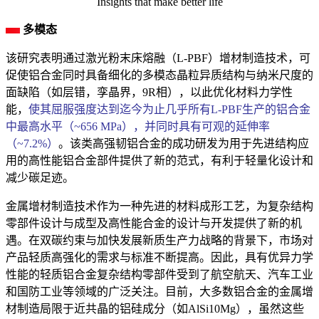
Insights that make better life
多模态
该研究表明通过激光粉末床熔融（L-PBF）增材制造技术，可
促使铝合金同时具备细化的多模态晶粒异质结构与纳米尺度的
面缺陷（如层错，孪晶界，9R相），以此优化材料力学性
能，
使其屈服强度达到迄今为止几乎所有L-PBF生产的铝合金
中最高水平（~656 MPa），并同时具有可观的延伸率
（~7.2%）
。该类高强韧铝合金的成功研发为用于先进结构应
用的高性能铝合金部件提供了新的范式，有利于轻量化设计和
减少碳足迹。
金属增材制造技术作为一种先进的材料成形工艺，为复杂结构
零部件设计与成型及高性能合金的设计与开发提供了新的机
遇。在双碳约束与加快发展新质生产力战略的背景下，市场对
产品轻质高强化的需求与标准不断提高。因此，具有优异力学
性能的轻质铝合金复杂结构零部件受到了航空航天、汽车工业
和国防工业等领域的广泛关注。目前，大多数铝合金的金属增
材制造局限于近共晶的铝硅成分（如AlSi10Mg），虽然这些