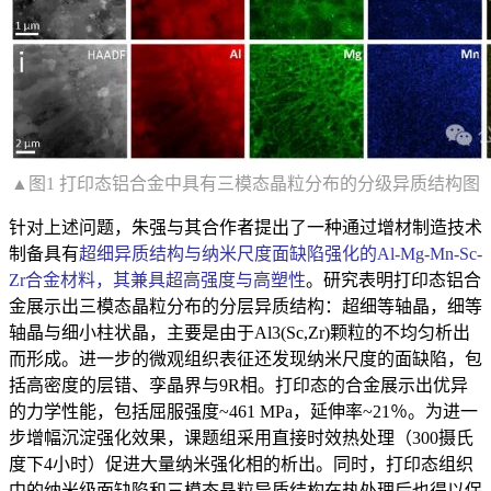
▲图1 打印态铝合金中具有三模态晶粒分布的分级异质结构图
针对上述问题，朱强与其合作者提出了一种通过增材制造技术
制备具有
超细异质结构与纳米尺度面缺陷强化的Al-Mg-Mn-Sc-
Zr合金材料，其兼具超高强度与高塑性
。研究表明打印态铝合
金展示出三模态晶粒分布的分层异质结构：超细等轴晶，细等
轴晶与细小柱状晶，主要是由于Al3(Sc,Zr)颗粒的不均匀析出
而形成。进一步的微观组织表征还发现纳米尺度的面缺陷，包
括高密度的层错、孪晶界与9R相。打印态的合金展示出优异
的力学性能，包括屈服强度~461 MPa，延伸率~21％。为进一
步增幅沉淀强化效果，课题组采用直接时效热处理（300摄氏
度下4小时）促进大量纳米强化相的析出。同时，打印态组织
中的纳米级面缺陷和三模态晶粒异质结构在热处理后也得以保