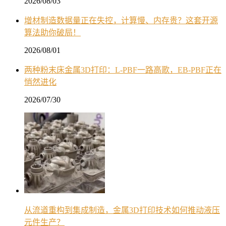
2026/08/03
增材制造数据量正在失控，计算慢、内存贵？这套开源
算法助你破局！
2026/08/01
两种粉末床金属3D打印：L-PBF一路高歌，EB-PBF正在
悄然进化
2026/07/30
从流道重构到集成制造，金属3D打印技术如何推动液压
元件生产？