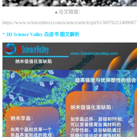
▲论文链接：
https://www.sciencedirect.com/science/article/pii/S136970212400087
“ 3D Science Valley 白皮书 图文解析