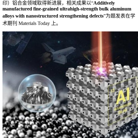
印）铝合金领域取得新进展，相关成果以“
Additively
manufactured fine-grained ultrahigh-strength bulk aluminum
alloys with nanostructured strengthening defects
”为题发表在学
术期刊 Materials Today 上。