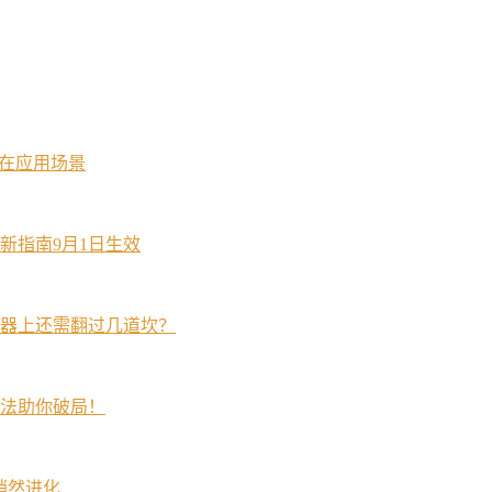
潜在应用场景
新指南9月1日生效
器上还需翻过几道坎？
法助你破局！
在悄然进化