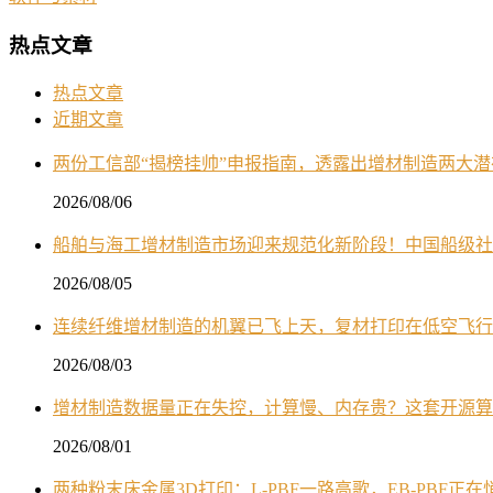
热点文章
热点文章
近期文章
两份工信部“揭榜挂帅”申报指南，透露出增材制造两大
2026/08/06
船舶与海工增材制造市场迎来规范化新阶段！中国船级社
2026/08/05
连续纤维增材制造的机翼已飞上天，复材打印在低空飞行
2026/08/03
增材制造数据量正在失控，计算慢、内存贵？这套开源算
2026/08/01
两种粉末床金属3D打印：L-PBF一路高歌，EB-PBF正