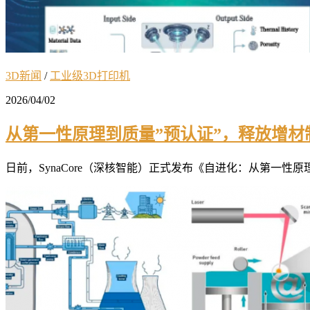
3D新闻
/
工业级3D打印机
2026/04/02
从第一性原理到质量”预认证”，释放增材
日前，SynaCore（深核智能）正式发布《自进化：从第一性原理