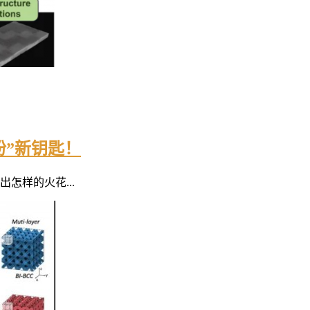
粉”新钥匙！
怎样的火花...